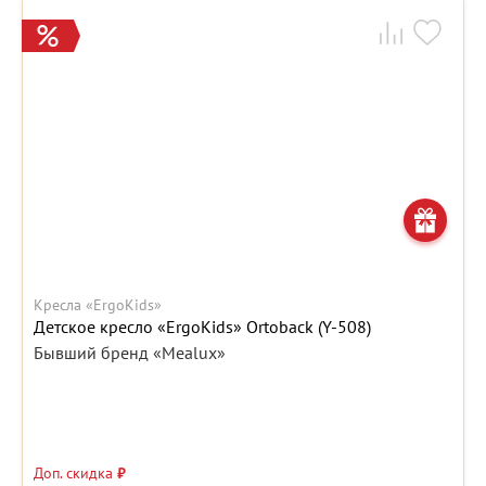
Кресла «ErgoKids»
Детское кресло «ErgoKids» Ortoback (Y-508)
Бывший бренд «Mealux»
Доп. скидка
₽