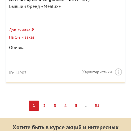
Бывший бренд «Mealux»
Доп. скидка
₽
На 1-ый заказ
Обивка
Характеристики
ID: 14907
...
1
2
3
4
5
51
Хотите быть в курсе акций и интересных