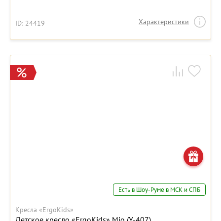
Характеристики
ID: 24419
Есть в Шоу-Руме в МСК и СПБ
Кресла «ErgoKids»
Детское кресло «ErgoKids» Mio (Y-407)