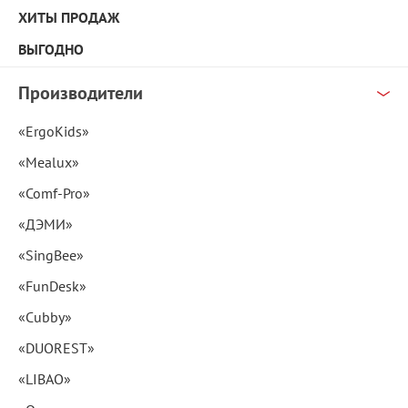
ХИТЫ ПРОДАЖ
ВЫГОДНО
Производители
«ErgoKids»
«Mealux»
«Comf-Pro»
«ДЭМИ»
«SingBee»
«FunDesk»
«Cubby»
«DUOREST»
«LIBAO»