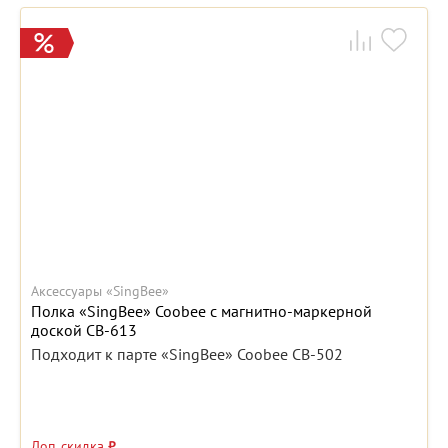
Аксессуары «SingBee»
Полка «SingBee» Coobee с магнитно-маркерной
доской CB-613
Подходит к парте «SingBee» Coobee CB-502
Доп. скидка
₽